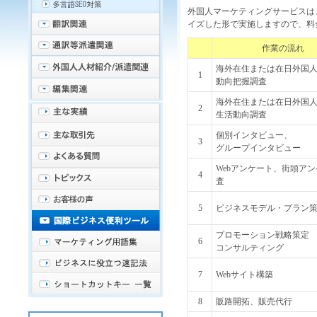
外国人マーケティング
サービスは
イズした形で実施しますので、料
作業の流れ
海外在住または
在日外国
1
動向把握調査
海外在住または
在日外国
2
生活動向調査
個別
インタビュー
、
3
グループ
インタビュー
Webアンケート
、街頭
アン
4
査
5
ビジネスモデル・プラン
プロモーション戦略策定
6
コンサルティング
7
Webサイト
構築
8
販路開拓、販売代行