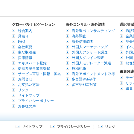
グローバルナビゲーション
海外コンサル・海外調査
通訳等派
総合案内
海外進出コンサルティング
通訳
見積り
海外調査
企業
FAQ
海外信用調査
英会
会社概要
外国人マーケティング
イベ
主な取引先
外国人アンケート調査
外国
採用情報
外国人グルイン調査
外国
エキスパート登録
外国人モデレーター派遣
映像
提携希望事業者登録
原稿執筆
編集関連
サービス言語・国籍・国名
海外アポイントメント取得
テー
お問合せ
多言語Web制作
リラ
お支払い方法
多言語SEO対策
編集
リンク
サイトマップ
プライバシーポリシー
お客様の声