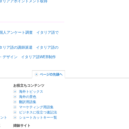
タリアアポイントメント取得
国人アンケート調査
イタリア語で
タリア語の講師派遣
イタリア語の
・デザイン
イタリア語WEB制作
お役立ちコンテンツ
海外トピックス
海外の景色
翻訳用語集
マーケティング用語集
ビジネスに役立つ速記法
イント
ショートカットキー一覧
連
姉妹サイト