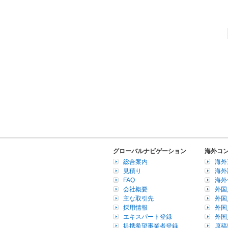
グローバルナビゲーション
海外コ
総合案内
海外
見積り
海外
FAQ
海外
会社概要
外国
主な取引先
外国
採用情報
外国
エキスパート登録
外国
提携希望事業者登録
原稿