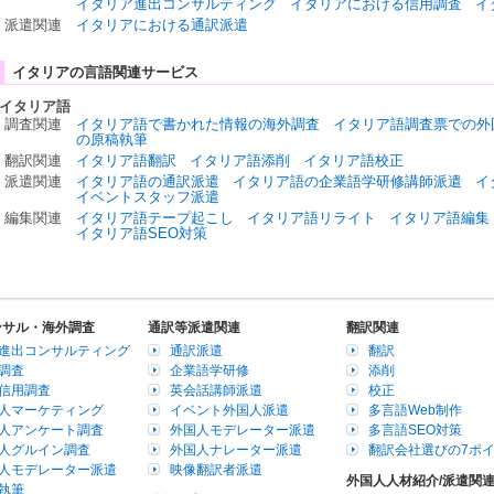
イタリア進出コンサルティング
イタリアにおける信用調査
イ
派遣関連
イタリアにおける通訳派遣
イタリアの言語関連サービス
イタリア語
調査関連
イタリア語で書かれた情報の海外調査
イタリア語調査票での外
の原稿執筆
翻訳関連
イタリア語翻訳
イタリア語添削
イタリア語校正
派遣関連
イタリア語の通訳派遣
イタリア語の企業語学研修講師派遣
イ
イベントスタッフ派遣
編集関連
イタリア語テープ起こし
イタリア語リライト
イタリア語編集
イタリア語SEO対策
ンサル・海外調査
通訳等派遣関連
翻訳関連
進出コンサルティング
通訳派遣
翻訳
調査
企業語学研修
添削
信用調査
英会話講師派遣
校正
人マーケティング
イベント外国人派遣
多言語Web制作
人アンケート調査
外国人モデレーター派遣
多言語SEO対策
人グルイン調査
外国人ナレーター派遣
翻訳会社選びの7ポ
人モデレーター派遣
映像翻訳者派遣
外国人人材紹介/派遣関
執筆