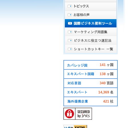
141
ヶ国
138
ヶ国
340
言語
14,369
名
421
社