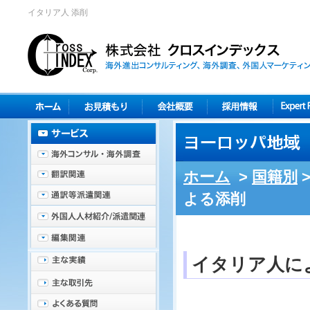
イタリア人 添削
ホーム
>
国籍別
よる添削
イタリア人に