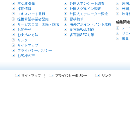
主な取引先
外国人アンケート調査
外国
採用情報
外国人グルイン調査
外国
エキスパート登録
外国人モデレーター派遣
映像
提携希望事業者登録
原稿執筆
編集関連
サービス言語・国籍・国名
海外アポイントメント取得
テー
お問合せ
多言語Web制作
リラ
お支払い方法
多言語SEO対策
編集
リンク
サイトマップ
プライバシーポリシー
お客様の声