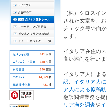
（株）クロスイン
された文章を、お
チェック
等の面か
ます。
イタリア在住
の
ネ
141
ヶ国
高い
添削
を行いま
138
ヶ国
340
言語
イタリア人
による
14,369
名
訳
、
イタリア人に
421
社
ア人による原稿執
翻訳
関連業務を提
リア海外調査
や
イ