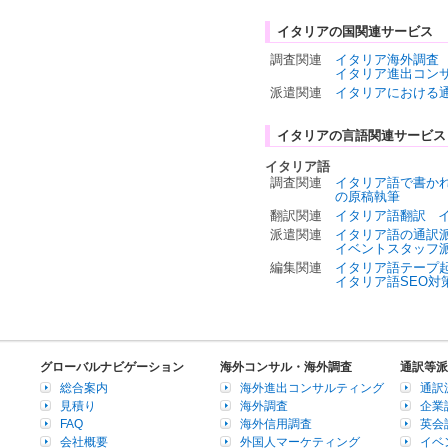
イタリアの国関連サービス
調査関連
イタリア海外調査
イタリア進出コン
派遣関連
イタリアにおける
イタリアの言語関連サービス
イタリア語
調査関連
イタリア語で書か
の原稿執筆
翻訳関連
イタリア語翻訳
派遣関連
イタリア語の通訳
イベントスタッフ
編集関連
イタリア語テープ
イタリア語SEO対
グローバルナビゲーション
海外コンサル・海外調査
通訳等派
総合案内
海外進出コンサルティング
通訳
見積り
海外調査
企業
FAQ
海外信用調査
英会
会社概要
外国人マーケティング
イベ