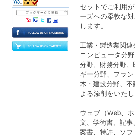
セットでご利用が
ーズへの柔軟な対
します。
工業
・
製造業
関連
コンピュータ
分野
分野、
財務
分野、
ギー
分野、
プラン
木
・
建設
分野、
不
よる
添削
をいたし
ウェブ
（
Web
、
ホ
文
、
学術書
、
記事
案書
、
特許
、
ソフ