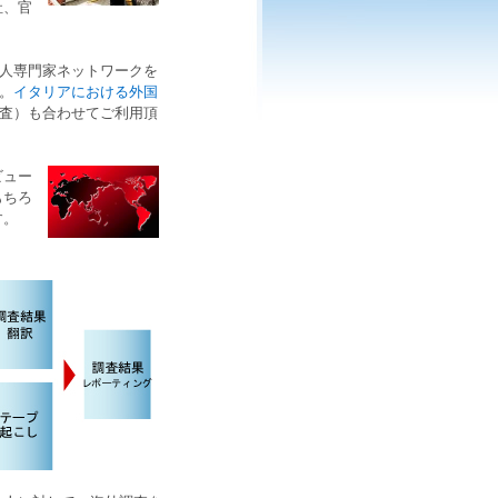
社、官
人専門家ネットワークを
。
イタリアにおける外国
査
）も合わせてご利用頂
ビュー
もちろ
す。