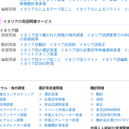
映像翻訳者派遣
編集関連
イタリア人によるテープ起こし
イタリア人によるリライト
イ
イタリアの言語関連サービス
イタリア語
調査関連
イタリア語で書かれた情報の海外調査
イタリア語調査票での外
の原稿執筆
翻訳関連
イタリア語翻訳
イタリア語添削
イタリア語校正
派遣関連
イタリア語の通訳派遣
イタリア語の企業語学研修講師派遣
イ
イベントスタッフ派遣
編集関連
イタリア語テープ起こし
イタリア語リライト
イタリア語編集
イタリア語SEO対策
ンサル・海外調査
通訳等派遣関連
翻訳関連
進出コンサルティング
通訳派遣
翻訳
調査
企業語学研修
添削
信用調査
英会話講師派遣
校正
人マーケティング
イベント外国人派遣
多言語Web制作
人アンケート調査
外国人モデレーター派遣
多言語SEO対策
人グルイン調査
外国人ナレーター派遣
翻訳会社選びの7ポ
人モデレーター派遣
映像翻訳者派遣
外国人人材紹介/派遣関