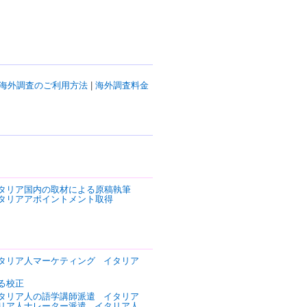
海外調査のご利用方法
|
海外調査料金
タリア国内の取材による原稿執筆
タリアアポイントメント取得
タリア人マーケティング
イタリア
る校正
タリア人の語学講師派遣
イタリア
リア人ナレーター派遣
イタリア人