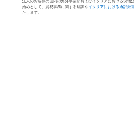
法人のお客様の国内の
海外事業部
および
イタリア
における
現地
始めとして、
貿易事務
に関する
翻訳
や
イタリアにおける通訳派
たします。