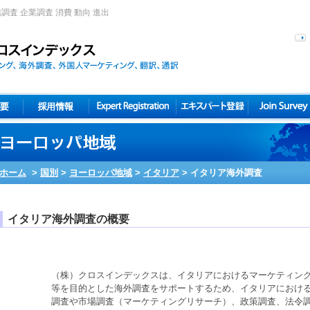
調査 企業調査 消費 動向 進出
ホーム
>
国別
>
ヨーロッパ地域
>
イタリア
>
イタリア海外調査
イタリア海外調査の概要
（株）クロスインデックスは、
イタリア
における
マーケティン
等を目的とした
海外調査
をサポートするため、
イタリア
におけ
調査
や
市場調査
（
マーケティングリサーチ
）、
政策調査
、
法令