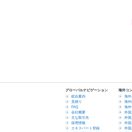
グローバルナビゲーション
海外コ
総合案内
海外
見積り
海外
FAQ
海外
会社概要
外国
主な取引先
外国
採用情報
外国
エキスパート登録
外国