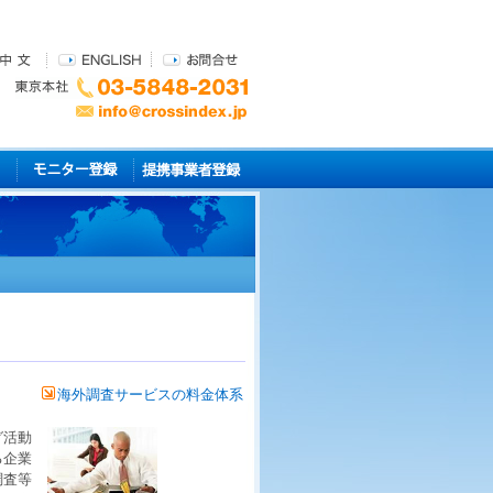
海外調査サービスの料金体系
グ
活動
る
企業
調査
等