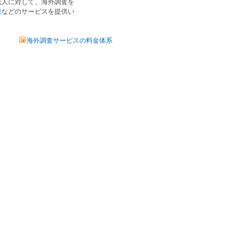
法人
に対して、
海外調査
を
遣
などのサービスを提供い
海外調査サービスの料金体系