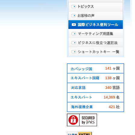
141
ヶ国
138
ヶ国
340
言語
14,369
名
421
社