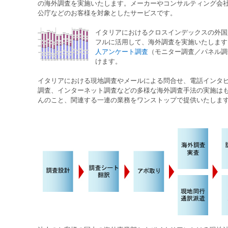
の
海外調査
を実施いたします。メーカーやコンサルティング会
公庁などのお客様を対象としたサービスです。
イタリア
におけるクロスインデックスの外国
フルに活用して、
海外調査
を実施いたします
人アンケート調査
（
モニター調査
／
パネル調
けます。
イタリア
における
現地調査
や
メールによる問合せ
、
電話インタ
調査
、
インターネット調査
などの多様な
海外調査
手法の実施は
んのこと、関連する一連の業務をワンストップで提供いたしま