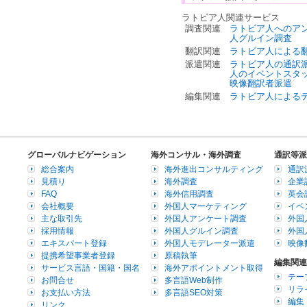
ラトビア人関連サービス
調査関連
ラトビア人へのア
人グルイン調査
翻訳関連
ラトビア人による
派遣関連
ラトビア人の通訳
人のイベントスタ
映像翻訳者派遣
編集関連
ラトビア人による
グローバルナビゲーション
海外コンサル・海外調査
通訳等派
総合案内
海外進出コンサルティング
通訳
見積り
海外調査
企業
FAQ
海外信用調査
英会
会社概要
外国人マーケティング
イベ
主な取引先
外国人アンケート調査
外国
採用情報
外国人グルイン調査
外国
エキスパート登録
外国人モデレーター派遣
映像
提携希望事業者登録
原稿執筆
編集関連
サービス言語・国籍・国名
海外アポイントメント取得
テー
お問合せ
多言語Web制作
リラ
お支払い方法
多言語SEO対策
編集
リンク