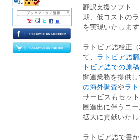
翻訳
支援ソフト「
期、低コストの
ラ
を実現いたします
ラトビア語校正
（
て、
ラトビア語翻
トビア語での原稿
関連業務を提供し
の海外調査
や
ラト
サービスもセット
圏進出
に伴うニー
拡大に貢献いたし
ラトビア語
で書か