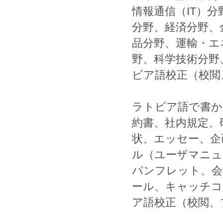
情報通信
（
IT
）分
分野、
経済
分野、
品
分野、
運輸
・
エ
野、
科学技術
分野
ビア語校正
（
校閲
ラトビア語
で書か
約書
、
社内規定
、
状
、
エッセー
、
企
ル
（
ユーザマニュ
パンフレット
、
会
ール
、
キャッチコ
ア語校正
（
校閲
、