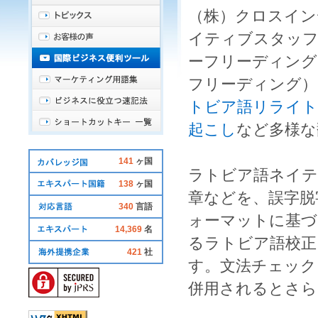
（株）クロスイン
イティブ
スタッフ
ーフリーディング
フリーディング
）
トビア語リライト
起こし
など多様な
141
ヶ国
ラトビア語ネイ
138
ヶ国
章などを、
誤字脱
340
言語
ォーマットに基づ
14,369
名
る
ラトビア語校正
421
社
す。
文法チェック
併用されるとさら