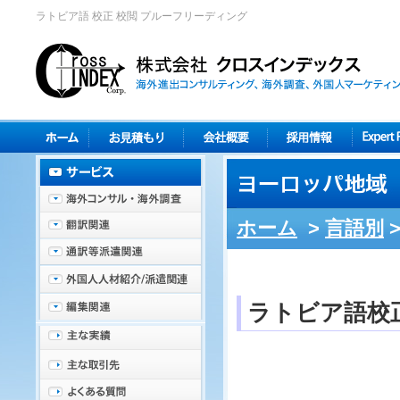
ラトビア語 校正 校閲 プルーフリーディング
ホーム
>
言語別
ラトビア語校