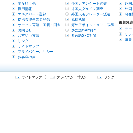
主な取引先
外国人アンケート調査
外国
採用情報
外国人グルイン調査
外国
エキスパート登録
外国人モデレーター派遣
映像
提携希望事業者登録
原稿執筆
編集関連
サービス言語・国籍・国名
海外アポイントメント取得
テー
お問合せ
多言語Web制作
リラ
お支払い方法
多言語SEO対策
編集
リンク
サイトマップ
プライバシーポリシー
お客様の声