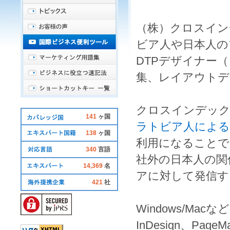
（株）クロスイン
ビア人
や
日本人
の
DTPデザイナー
（
集
、
レイアウトデ
クロスインデッ
141
ヶ国
ラトビア人による
138
ヶ国
利用になることで
340
言語
社外の
日本人
の関
14,369
名
ア
に対して発信す
421
社
Windows
/
Mac
など
InDesign
、
PageMa