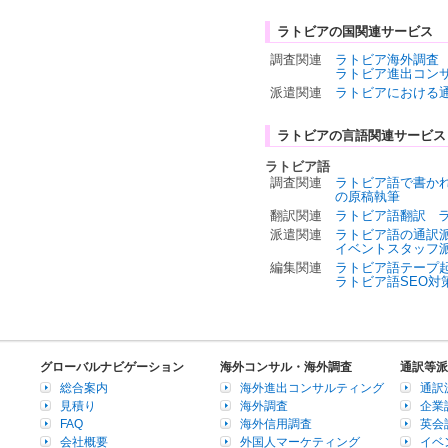
ラトビアの国関連サービス
調査関連
ラトビア海外調査
ラトビア進出コン
派遣関連
ラトビアにおける
ラトビアの言語関連サービス
ラトビア語
調査関連
ラトビア語で書か
の原稿執筆
翻訳関連
ラトビア語翻訳
派遣関連
ラトビア語の通訳
イベントスタッフ
編集関連
ラトビア語テープ
ラトビア語SEO対
グローバルナビゲーション
海外コンサル・海外調査
通訳等派
総合案内
海外進出コンサルティング
通訳
見積り
海外調査
企業
FAQ
海外信用調査
英会
会社概要
外国人マーケティング
イベ