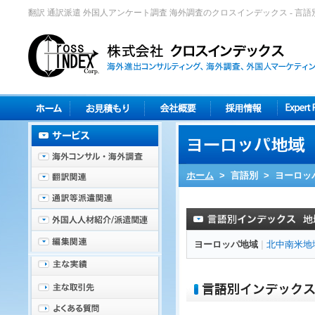
翻訳 通訳派遣 外国人アンケート調査 海外調査のクロスインデックス - 言
ホーム
>
言語別
>
ヨーロッ
ヨーロッパ地域
|
北中南米地