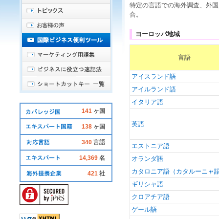
特定の言語での海外調査、外国
合。
ヨーロッパ地域
言語
アイスランド語
アイルランド語
イタリア語
141
ヶ国
英語
138
ヶ国
340
言語
エストニア語
14,369
名
オランダ語
カタロニア語（カタルーニャ
421
社
ギリシャ語
クロアチア語
ゲール語