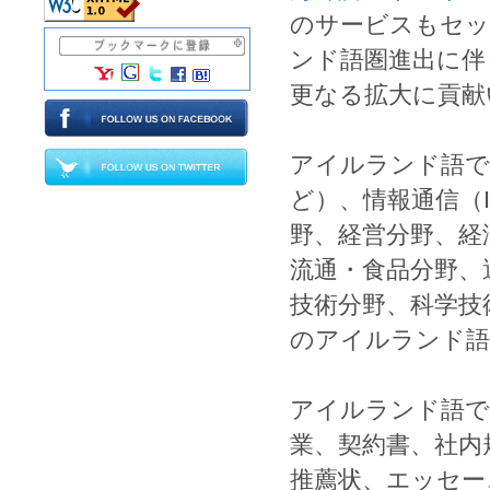
のサービスもセッ
ンド語圏進出
に伴
更なる拡大に貢献
アイルランド語
で
ど）、
情報通信
（
野、
経営
分野、
経
流通
・
食品
分野、
技術
分野、
科学技
の
アイルランド語
アイルランド語
で
業
、
契約書
、
社内
推薦状
、
エッセー