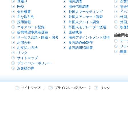
見積り
海外調査
企業
FAQ
海外信用調査
英会
会社概要
外国人マーケティング
イベ
主な取引先
外国人アンケート調査
外国
採用情報
外国人グルイン調査
外国
エキスパート登録
外国人モデレーター派遣
映像
提携希望事業者登録
原稿執筆
編集関連
サービス言語・国籍・国名
海外アポイントメント取得
テー
お問合せ
多言語Web制作
リラ
お支払い方法
多言語SEO対策
編集
リンク
サイトマップ
プライバシーポリシー
お客様の声