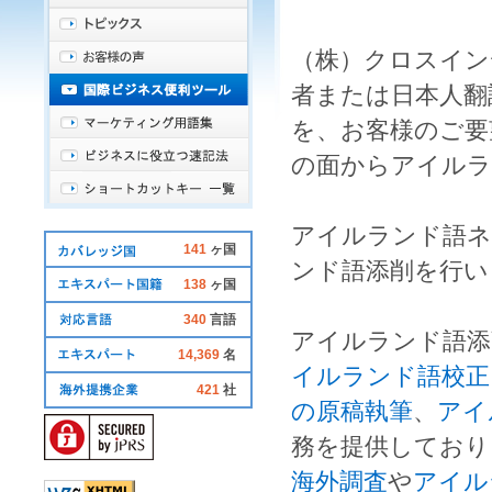
（株）クロスイン
者
または日本人
翻
を、お客様のご要
の面から
アイルラ
アイルランド語
141
ヶ国
ンド語添削
を行い
138
ヶ国
340
言語
アイルランド語添
14,369
名
イルランド語校正
421
社
の原稿執筆
、
アイ
務を提供しており
海外調査
や
アイル