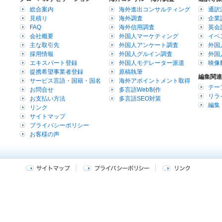
総合案内
海外進出コンサルティング
通訳
見積り
海外調査
企業
FAQ
海外信用調査
英会
会社概要
外国人マーケティング
イベ
主な取引先
外国人アンケート調査
外国
採用情報
外国人グルイン調査
外国
エキスパート登録
外国人モデレーター派遣
映像
提携希望事業者登録
原稿執筆
編集関連
サービス言語・国籍・国名
海外アポイントメント取得
テー
お問合せ
多言語Web制作
リラ
お支払い方法
多言語SEO対策
編集
リンク
サイトマップ
プライバシーポリシー
お客様の声