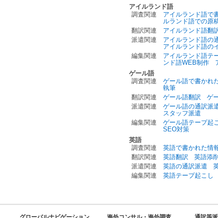
アイルランド語
調査関連
アイルランド語で
ルランド語での原
翻訳関連
アイルランド語翻
派遣関連
アイルランド語の
アイルランド語の
編集関連
アイルランド語テ
ンド語WEB制作
ゲール語
調査関連
ゲール語で書かれ
執筆
翻訳関連
ゲール語翻訳
ゲ
派遣関連
ゲール語の通訳派
スタッフ派遣
編集関連
ゲール語テープ起
SEO対策
英語
調査関連
英語で書かれた情
翻訳関連
英語翻訳
英語添
派遣関連
英語の通訳派遣
編集関連
英語テープ起こし
グローバルナビゲーション
海外コンサル・海外調査
通訳等派