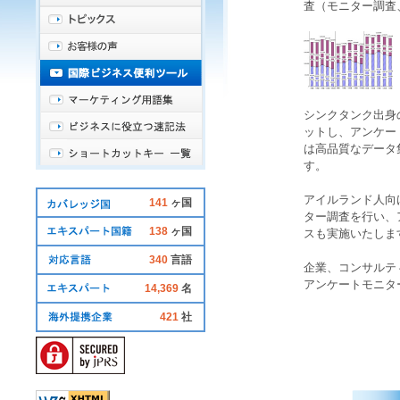
査
（
モニター調査
シンクタンク出身
ットし、
アンケー
は高品質な
データ
す。
アイルランド人
向
141
ヶ国
ター調査
を行い、
138
ヶ国
スも実施いたしま
340
言語
企業、コンサルテ
アンケートモニタ
14,369
名
421
社