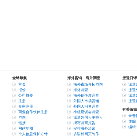
全球导航
海外咨询．海外調査
派遣口译
首页
海外市场开拓咨询
派遣
报价
海外调查
派遣
公司概要
海外信任度调查
派遣
注册
外国人市场营销
派遣
专家注册
外国人问卷调查
有关编辑
商业合作伙伴注册
小组座谈会调查
录音
咨询
派遣外国人主持人
改编
链接
撰写调研报告
编辑
网站地图
安排海外洽谈
个人信息保护方针
多语种网页制作