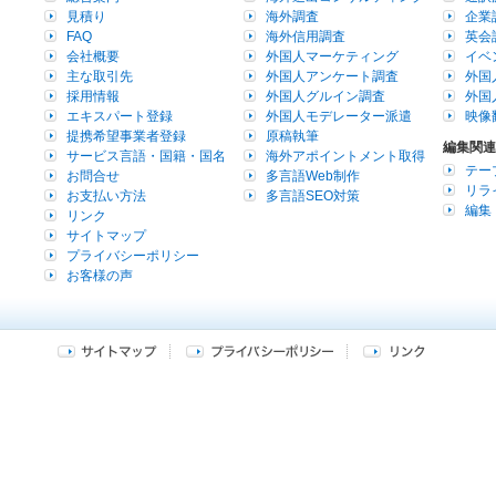
見積り
海外調査
企業
FAQ
海外信用調査
英会
会社概要
外国人マーケティング
イベ
主な取引先
外国人アンケート調査
外国
採用情報
外国人グルイン調査
外国
エキスパート登録
外国人モデレーター派遣
映像
提携希望事業者登録
原稿執筆
編集関連
サービス言語・国籍・国名
海外アポイントメント取得
テー
お問合せ
多言語Web制作
リラ
お支払い方法
多言語SEO対策
編集
リンク
サイトマップ
プライバシーポリシー
お客様の声