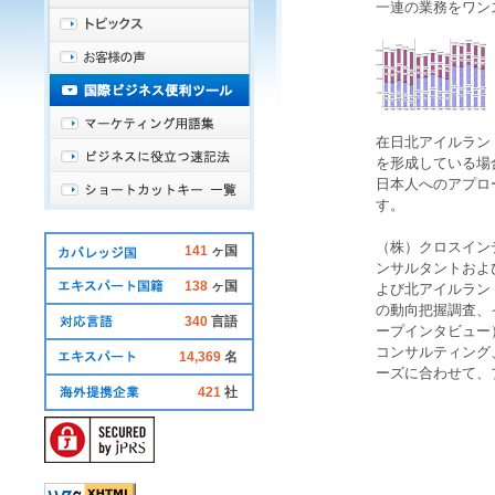
一連の業務をワン
在日
北アイルラン
を形成している場
日本人へのアプロ
す。
（株）クロスイン
141
ヶ国
ンサルタントおよ
138
ヶ国
よび
北アイルラン
の動向把握調査、
340
言語
ープインタビュー
コンサルティング
14,369
名
ーズに合わせて、
421
社