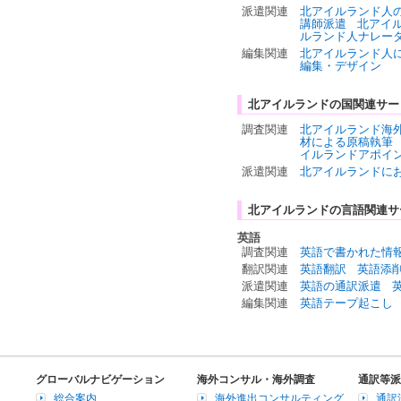
派遣関連
北アイルランド人
講師派遣
北アイ
ルランド人ナレー
編集関連
北アイルランド人
編集・デザイン
北アイルランドの国関連サー
調査関連
北アイルランド海
材による原稿執筆
イルランドアポイ
派遣関連
北アイルランドに
北アイルランドの言語関連サ
英語
調査関連
英語で書かれた情
翻訳関連
英語翻訳
英語添
派遣関連
英語の通訳派遣
編集関連
英語テープ起こし
グローバルナビゲーション
海外コンサル・海外調査
通訳等派
総合案内
海外進出コンサルティング
通訳