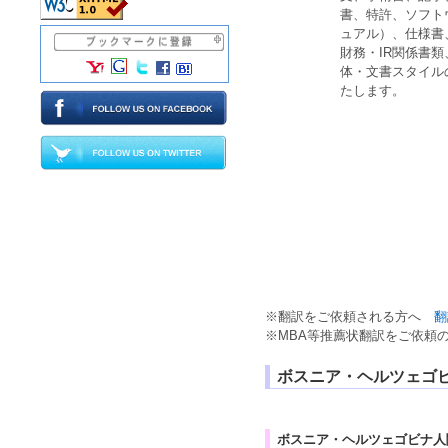
書、特許、ソフト
ュアル）、仕様書
財務・IR関係書
体・文書スタイル
たします。
※
翻訳
をご依頼される方へ
翻
※
MBA
等
推薦状翻訳
をご依頼
ボスニア・ヘルツェゴ
ボスニア・ヘルツェゴビナ人