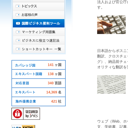
法人および官公庁
す。
日本語
から
ボスニ
翻訳
、
クロスチェ
グ
）、納品前チェ
141
ヶ国
オリティな
翻訳
を
138
ヶ国
340
言語
14,369
名
421
社
ウェブ（Web、
文、学術書、記事