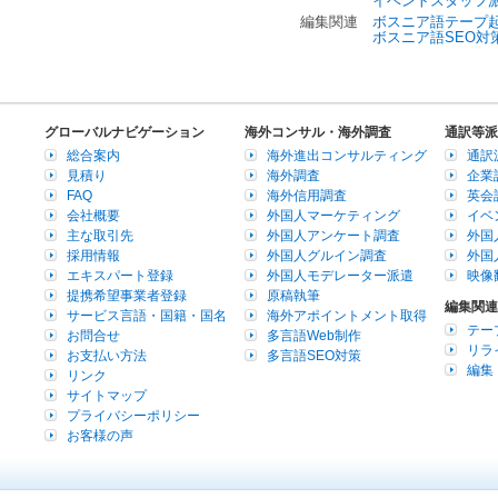
イベントスタッフ
編集関連
ボスニア語テープ
ボスニア語SEO対
グローバルナビゲーション
海外コンサル・海外調査
通訳等派
総合案内
海外進出コンサルティング
通訳
見積り
海外調査
企業
FAQ
海外信用調査
英会
会社概要
外国人マーケティング
イベ
主な取引先
外国人アンケート調査
外国
採用情報
外国人グルイン調査
外国
エキスパート登録
外国人モデレーター派遣
映像
提携希望事業者登録
原稿執筆
編集関連
サービス言語・国籍・国名
海外アポイントメント取得
テー
お問合せ
多言語Web制作
リラ
お支払い方法
多言語SEO対策
編集
リンク
サイトマップ
プライバシーポリシー
お客様の声