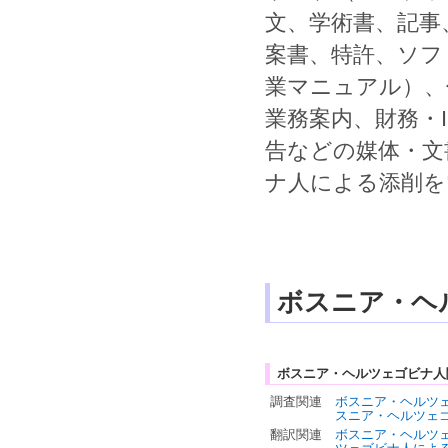
文
、
学術書
、
記事
案書
、
特許
、
ソフ
業マニュアル
）、
業務案内
、
財務
・
告
などの媒体・文
ナ人
による
添削
を
ボスニア・ヘ
ボスニア・ヘルツェゴビナ人
調査関連
ボスニア・ヘルツ
スニア・ヘルツェ
翻訳関連
ボスニア・ヘルツ