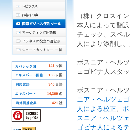
（株）クロスイン
本人によって
翻訳
チェック
、
スペル
人
により
添削
し、
ボスニア・ヘルツ
141
ヶ国
ェゴビナ人
スタッ
138
ヶ国
340
言語
ボスニア・ヘルツ
14,369
名
ニア・ヘルツェゴ
421
社
人による校正
、
ボ
スニア・ヘルツェ
ゴビナ人によるテ