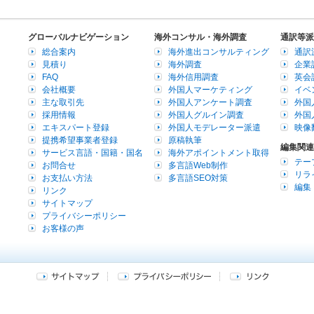
グローバルナビゲーション
海外コンサル・海外調査
通訳等派
総合案内
海外進出コンサルティング
通訳
見積り
海外調査
企業
FAQ
海外信用調査
英会
会社概要
外国人マーケティング
イベ
主な取引先
外国人アンケート調査
外国
採用情報
外国人グルイン調査
外国
エキスパート登録
外国人モデレーター派遣
映像
提携希望事業者登録
原稿執筆
編集関連
サービス言語・国籍・国名
海外アポイントメント取得
テー
お問合せ
多言語Web制作
リラ
お支払い方法
多言語SEO対策
編集
リンク
サイトマップ
プライバシーポリシー
お客様の声