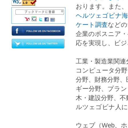
おります。また、
ヘルツェゴビナ海
ケート調査
などの
企業の
ボスニア・
応を実現し、ビジ
工業
・
製造業
関連
コンピュータ
分野
分野、
財務
分野、
ギー
分野、
プラン
木
・
建設
分野、
不
ルツェゴビナ人
に
ウェブ
（
Web
、
ホ