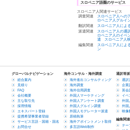
スロベニア語圏のサービス
スロベニア人関連サービス
調査関連
スロベニア人への
ロベニア人グルイ
翻訳関連
スロベニア人によ
派遣関連
スロベニア人の通
ロベニア人のイベ
遣
スロベニア人
編集関連
スロベニア人によ
ン
グローバルナビゲーション
海外コンサル・海外調査
通訳等派
総合案内
海外進出コンサルティング
通訳
見積り
海外調査
企業
FAQ
海外信用調査
英会
会社概要
外国人マーケティング
イベ
主な取引先
外国人アンケート調査
外国
採用情報
外国人グルイン調査
外国
エキスパート登録
外国人モデレーター派遣
映像
提携希望事業者登録
原稿執筆
編集関連
サービス言語・国籍・国名
海外アポイントメント取得
テー
お問合せ
多言語Web制作