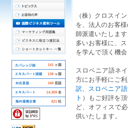
（株）クロスイン
を、法人のお客様
師派遣
いたします
多いお客様に、
ス
を学んで頂く機会
141
ヶ国
スロベニア語ネ
138
ヶ国
方にお手軽にご利
340
言語
訳
、
スロベニア語
14,369
名
ト
）もご好評を頂
421
社
ど、オフィスで必
供いたします。