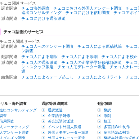
チェコ関連サービス
調査関連
チェコ海外調査
チェコにおける外国人アンケート調査
チェコ
進出コンサルティング
チェコにおける信用調査
チェコアポイ
派遣関連
チェコにおける通訳派遣
チェコ語圏のサービス
チェコ人関連サービス
調査関連
チェコ人へのアンケート調査
チェコ人による原稿執筆
チェコ
ン調査
翻訳関連
チェコ人による翻訳
チェコ人による添削
チェコ人による校正
派遣関連
チェコ人の通訳派遣
チェコ人の企業語学研修講師派遣
チェコ
ントスタッフ派遣
チェコ人モデレーター派遣
チェコ人ナレー
遣
編集関連
チェコ人によるテープ起こし
チェコ人によるリライト
チェコ
ンサル・海外調査
通訳等派遣関連
翻訳関連
進出コンサルティング
通訳派遣
翻訳
調査
企業語学研修
添削
信用調査
英会話講師派遣
校正
人マーケティング
イベント外国人派遣
多言語Web制作
人アンケート調査
外国人モデレーター派遣
多言語SEO対策
人グルイン調査
外国人ナレーター派遣
翻訳会社選びの7ポ