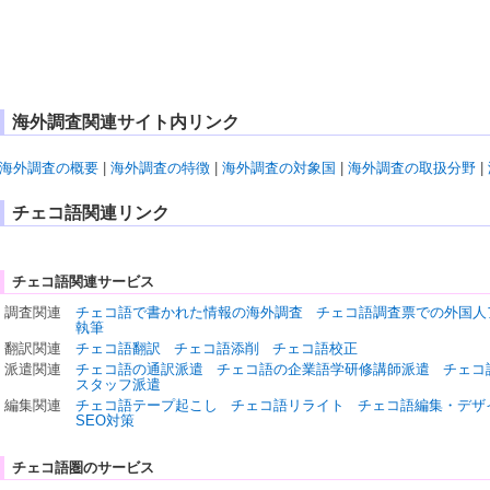
海外調査関連サイト内リンク
海外調査の概要
|
海外調査の特徴
|
海外調査の対象国
|
海外調査の取扱分野
|
チェコ語関連リンク
チェコ語関連サービス
調査関連
チェコ語で書かれた情報の海外調査
チェコ語調査票での外国人
執筆
翻訳関連
チェコ語翻訳
チェコ語添削
チェコ語校正
派遣関連
チェコ語の通訳派遣
チェコ語の企業語学研修講師派遣
チェコ
スタッフ派遣
編集関連
チェコ語テープ起こし
チェコ語リライト
チェコ語編集・デザ
SEO対策
チェコ語圏のサービス