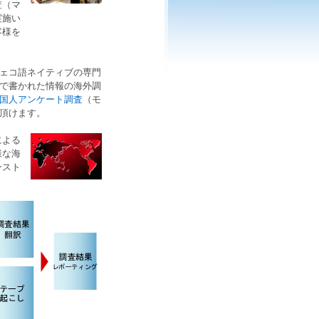
査
（
マ
実施い
客様を
ェコ語ネイティブ
の
専門
で書かれた情報の
海外調
国人アンケート調査
（
モ
頂けます。
による
様な
海
ンスト