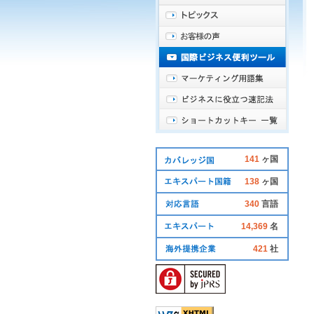
141
ヶ国
138
ヶ国
340
言語
14,369
名
421
社