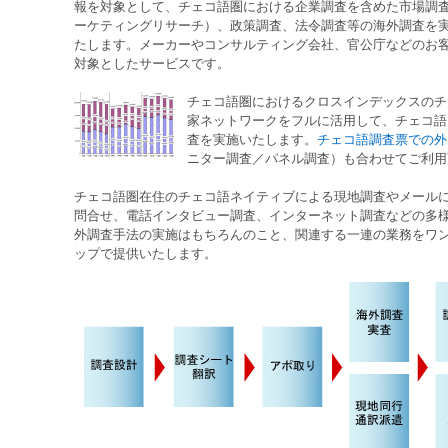
報を対象として、
チェコ語圏
における
企業調査
を含めた
市場調
ーケティングリサーチ
）、
政策調査
、
法令調査
等の
海外調査
を
たします。メーカーやコンサルティング会社、官公庁などのお
対象としたサービスです。
チェコ語圏
におけるクロスインデックスの
チ
家
ネットワークをフルに活用して、
チェコ語
査
を実施いたします。
チェコ語調査票での外
ニター調査
／
パネル調査
）も合わせてご利用
チェコ語圏在住
の
チェコ語ネイティブ
による
現地調査
や
メール
問合せ
、
電話インタビュー調査
、
インターネット調査
などの多
外調査
手法の実施はもちろんのこと、関連する一連の業務をワ
ップで提供いたします。