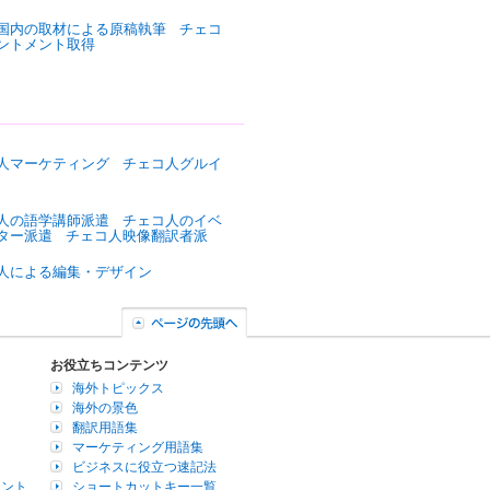
国内の取材による原稿執筆
チェコ
ントメント取得
人マーケティング
チェコ人グルイ
人の語学講師派遣
チェコ人のイベ
ター派遣
チェコ人映像翻訳者派
人による編集・デザイン
お役立ちコンテンツ
海外トピックス
海外の景色
翻訳用語集
マーケティング用語集
ビジネスに役立つ速記法
イント
ショートカットキー一覧