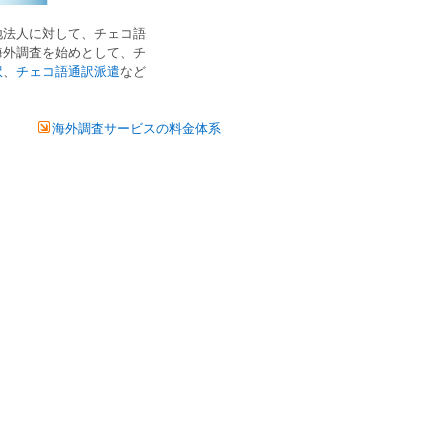
地法人
に対して、
チェコ語
海外調査
を始めとして、
チ
訳
、
チェコ語通訳派遣
など
海外調査サービスの料金体系