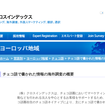
ホーム
>
言語別
>
ヨーロッパ地域
>
チェコ語
>
チェコ語で書かれた情報の
チェコ語で書かれた情報の海外調査の概要
（株）クロスインデックスは、
チェコ語圏
において
マーケティ
動などを行われる法人を中心とするお客様をサポートするため
コ語圏在住
の
チェコ語ネイティブ
により、主に
チェコ語
で書か