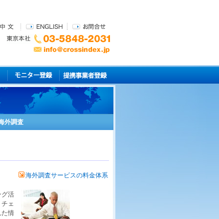
海外調査
海外調査サービスの料金体系
ング
活
、
チェ
れた情