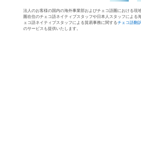
法人のお客様の国内の
海外事業部
および
チェコ語圏
における
現
圏在住
の
チェコ語ネイティブ
スタッフや
日本人
スタッフによる
ェコ語ネイティブ
スタッフによる
貿易事務
に関する
チェコ語翻
のサービスも提供いたします。