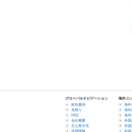
グローバルナビゲーション
海外コ
総合案内
海外
見積り
海外
FAQ
海外
会社概要
外国
主な取引先
外国
採用情報
外国