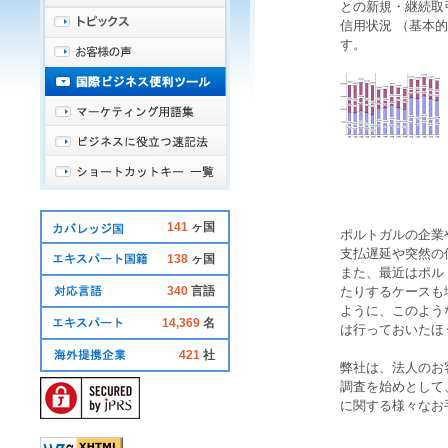
との新規・継続取
信用状況 （基本
す。
141
ヶ国
ポルトガル
の企業
支払遅延や突然の
138
ヶ国
また、最近は
ポル
340
言語
たりするケースも
ように、このよう
14,369
名
は行っておいたほ
421
社
弊社は、法人のお
調査を始めとして
に関する様々なお