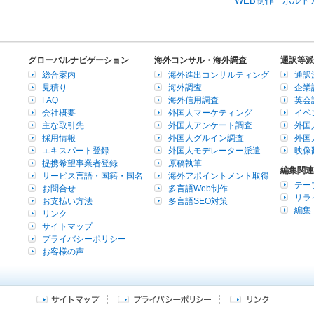
WEB制作
ポルト
グローバルナビゲーション
海外コンサル・海外調査
通訳等派
総合案内
海外進出コンサルティング
通訳
見積り
海外調査
企業
FAQ
海外信用調査
英会
会社概要
外国人マーケティング
イベ
主な取引先
外国人アンケート調査
外国
採用情報
外国人グルイン調査
外国
エキスパート登録
外国人モデレーター派遣
映像
提携希望事業者登録
原稿執筆
編集関連
サービス言語・国籍・国名
海外アポイントメント取得
テー
お問合せ
多言語Web制作
リラ
お支払い方法
多言語SEO対策
編集
リンク
サイトマップ
プライバシーポリシー
お客様の声