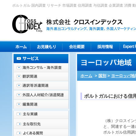
ポルトガル 国内調査 リサーチ 市場調査 信用調査 与信調査 企業調査 消費 動
ホーム
>
国別
>
ヨーロッパ地
ポルトガルにおける信
（株）クロスイン
と、関連する一連
ポルトガル
信用調