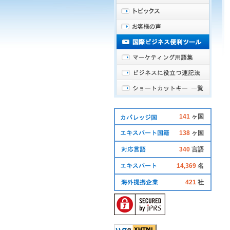
141
ヶ国
138
ヶ国
340
言語
14,369
名
421
社