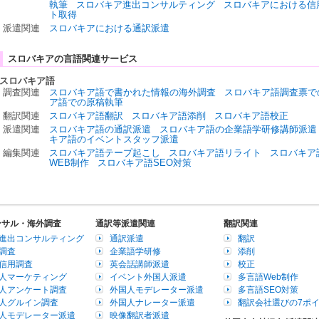
執筆
スロバキア進出コンサルティング
スロバキアにおける信
ト取得
派遣関連
スロバキアにおける通訳派遣
スロバキアの言語関連サービス
スロバキア語
調査関連
スロバキア語で書かれた情報の海外調査
スロバキア語調査票で
ア語での原稿執筆
翻訳関連
スロバキア語翻訳
スロバキア語添削
スロバキア語校正
派遣関連
スロバキア語の通訳派遣
スロバキア語の企業語学研修講師派遣
キア語のイベントスタッフ派遣
編集関連
スロバキア語テープ起こし
スロバキア語リライト
スロバキア
WEB制作
スロバキア語SEO対策
ンサル・海外調査
通訳等派遣関連
翻訳関連
進出コンサルティング
通訳派遣
翻訳
調査
企業語学研修
添削
信用調査
英会話講師派遣
校正
人マーケティング
イベント外国人派遣
多言語Web制作
人アンケート調査
外国人モデレーター派遣
多言語SEO対策
人グルイン調査
外国人ナレーター派遣
翻訳会社選びの7ポ
人モデレーター派遣
映像翻訳者派遣