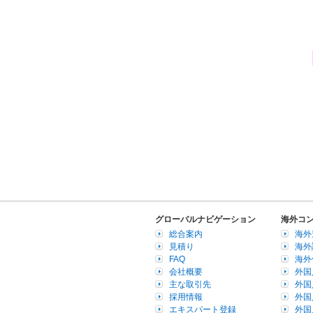
グローバルナビゲーション
海外コ
総合案内
海外
見積り
海外
FAQ
海外
会社概要
外国
主な取引先
外国
採用情報
外国
エキスパート登録
外国