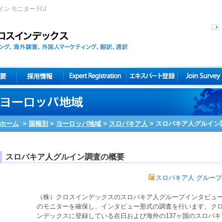
ン モニター FGI
ホーム
>
国籍別
>
ヨーロッパ地域
>
スロバキア人
>
スロバキア人グルイン
スロバキア人グルイン調査の概要
スロバキア人 グルー
（株）クロスインデックスの
スロバキア人
グループインタビュ
のモニターを確保し、インタビュー形式の調査を行います。ク
ンデックスに登録している在日および海外の137ヶ国の
スロバキ