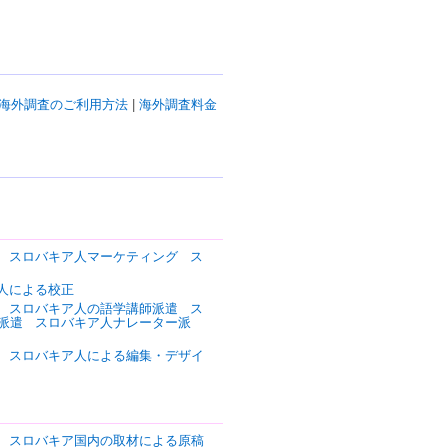
海外調査のご利用方法
|
海外調査料金
スロバキア人マーケティング
ス
人による校正
スロバキア人の語学講師派遣
ス
派遣
スロバキア人ナレーター派
スロバキア人による編集・デザイ
スロバキア国内の取材による原稿