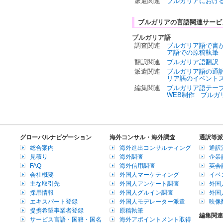
派遣関連
ブルガリアにおけ
ブルガリアの言語関連サービ
ブルガリア語
調査関連
ブルガリア語で書
ア語での原稿執筆
翻訳関連
ブルガリア語翻訳
派遣関連
ブルガリア語の通
リア語のイベント
編集関連
ブルガリア語テー
WEB制作
ブルガ
グローバルナビゲーション
海外コンサル・海外調査
通訳等派
総合案内
海外進出コンサルティング
通訳
見積り
海外調査
企業
FAQ
海外信用調査
英会
会社概要
外国人マーケティング
イベ
主な取引先
外国人アンケート調査
外国
採用情報
外国人グルイン調査
外国
エキスパート登録
外国人モデレーター派遣
映像
提携希望事業者登録
原稿執筆
編集関連
サービス言語・国籍・国名
海外アポイントメント取得