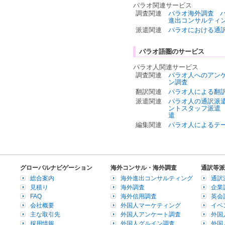
パラオ関連サービス
調査関連
パラオ海外調査
進出コンサルティ
派遣関連
パラオにおける通
パラオ語圏のサービス
パラオ人関連サービス
調査関連
パラオ人へのアン
ン調査
翻訳関連
パラオ人による翻
派遣関連
パラオ人の通訳派
ントスタッフ派遣
遣
編集関連
パラオ人によるテ
グローバルナビゲーション
海外コンサル・海外調査
通訳等派
総合案内
海外進出コンサルティング
通訳
見積り
海外調査
企業
FAQ
海外信用調査
英会
会社概要
外国人マーケティング
イベ
主な取引先
外国人アンケート調査
外国
採用情報
外国人グルイン調査
外国