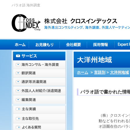
パラオ語 海外調査
ホーム
>
言語別
>
大洋州地域
パラオ語で書かれた情
（株）クロスイン
動などを行われる
オ語圏在住
の
パラ