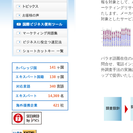
報を対象として、
ーケティングリサ
たします。メーカ
対象としたサービ
パラオ語圏在住
の
問合せ
、
電話イン
141
ヶ国
外調査
手法の実施
ップで提供いたし
138
ヶ国
340
言語
14,369
名
421
社